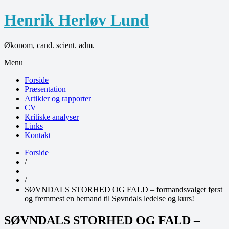
Henrik Herløv Lund
Økonom, cand. scient. adm.
Menu
Forside
Præsentation
Artikler og rapporter
CV
Kritiske analyser
Links
Kontakt
Forside
/
/
SØVNDALS STORHED OG FALD – formandsvalget først
og fremmest en bemand til Søvndals ledelse og kurs!
SØVNDALS STORHED OG FALD –