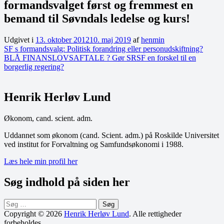
formandsvalget først og fremmest en
bemand til Søvndals ledelse og kurs!
Udgivet i
13. oktober 2012
10. maj 2019
af
henmin
Indlægsnavigation
SF s formandsvalg: Politisk forandring eller personudskiftning?
BLÅ FINANSLOVSAFTALE ? Gør SRSF en forskel til en
borgerlig regering?
Henrik Herløv Lund
Økonom, cand. scient. adm.
Uddannet som økonom (cand. Scient. adm.) på Roskilde Universitet
ved institut for Forvaltning og Samfundsøkonomi i 1988.
Læs hele min profil her
Søg indhold på siden her
Søg
efter:
Copyright © 2026
Henrik Herløv Lund
. Alle rettigheder
forbeholdes.