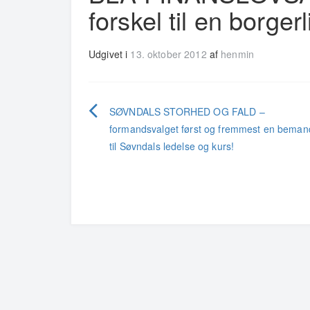
forskel til en borger
Udgivet i
13. oktober 2012
af
henmin
Indlægsnavigation
SØVNDALS STORHED OG FALD –
formandsvalget først og fremmest en beman
til Søvndals ledelse og kurs!