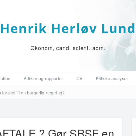
Henrik Herløv Lun
Økonom, cand. scient. adm.
ation
Artikler og rapporter
CV
Kritiske analyser
skel til en borgerlig regering?
FTALE ? Gør SRSF en