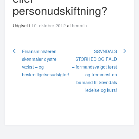
personudskiftning?
Udgivet i
10. oktober 2012
af
henmin
Indlægsnavigation
Finansministeren
SØVNDALS
skønmaler dystre
STORHED OG FALD
vækst – og
– formandsvalget først
beskæftigelsesudsigter!
og fremmest en
bemand til Søvndals
ledelse og kurs!