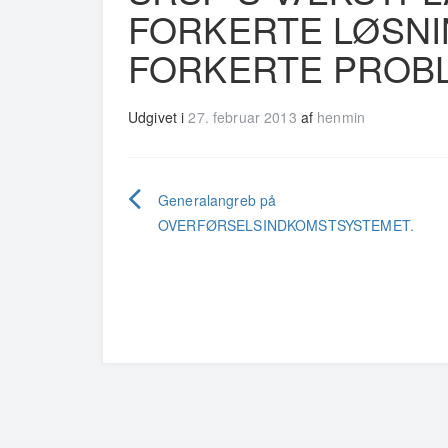
FORKERTE LØSNI
FORKERTE PROB
Udgivet i
27. februar 2013
af
henmin
Indlægsnavigation
Generalangreb på
OVERFØRSELSINDKOMSTSYSTEMET.