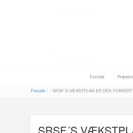
Forside
Præsent
Forside
/
/
SRSF´S VÆKSTPLAN ER DEN FORKERT
SRSF´S VÆKSTPL