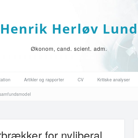
Henrik Herløv Lun
Økonom, cand. scient. adm.
ation
Artikler og rapporter
CV
Kritiske analyser
l samfundsmodel
brækker for nyliberal