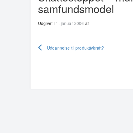
samfundsmodel
Udgivet i
1. januar 2006
af
Indlægsnavigation
Uddannelse til produktivkraft?