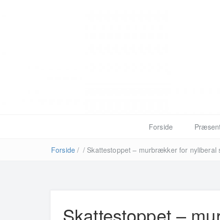
Forside
Præsent
Forside
/
/
Skattestoppet – murbrækker for nylibera
Skattestoppet – mur