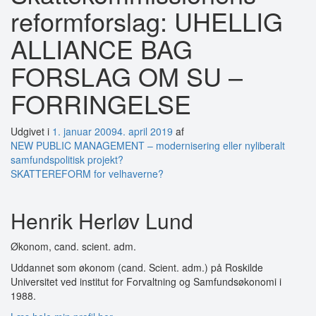
reformforslag: UHELLIG
ALLIANCE BAG
FORSLAG OM SU –
FORRINGELSE
Udgivet i
1. januar 2009
4. april 2019
af
Indlægsnavigation
NEW PUBLIC MANAGEMENT – modernisering eller nyliberalt
samfundspolitisk projekt?
SKATTEREFORM for velhaverne?
Henrik Herløv Lund
Økonom, cand. scient. adm.
Uddannet som økonom (cand. Scient. adm.) på Roskilde
Universitet ved institut for Forvaltning og Samfundsøkonomi i
1988.