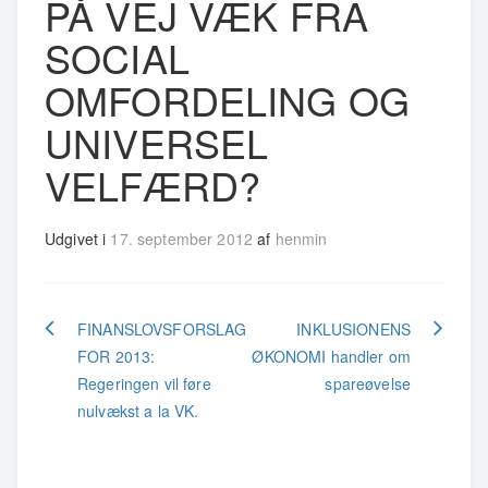
PÅ VEJ VÆK FRA
SOCIAL
OMFORDELING OG
UNIVERSEL
VELFÆRD?
Udgivet i
17. september 2012
af
henmin
Indlægsnavigation
FINANSLOVSFORSLAG
INKLUSIONENS
FOR 2013:
ØKONOMI handler om
Regeringen vil føre
spareøvelse
nulvækst a la VK.