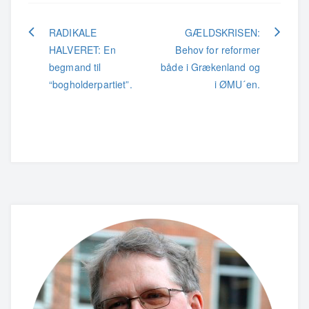
Indlægsnavigation
RADIKALE
GÆLDSKRISEN:
HALVERET: En
Behov for reformer
begmand til
både i Grækenland og
“bogholderpartiet”.
i ØMU´en.