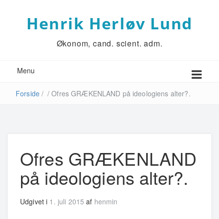
Henrik Herløv Lund
Økonom, cand. scient. adm.
Menu
Forside
/
/
Ofres GRÆKENLAND på ideologiens alter?.
Ofres GRÆKENLAND
på ideologiens alter?.
Udgivet i
1. juli 2015
af
henmin