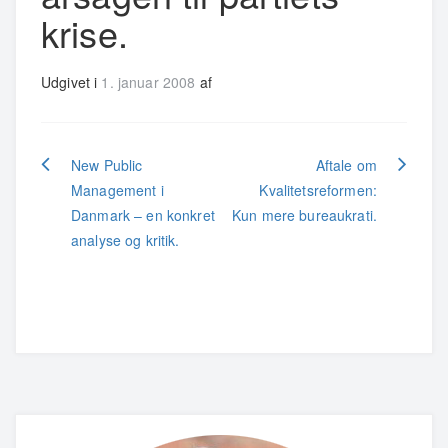
krise.
Udgivet i
1. januar 2008
af
Indlægsnavigation
New Public
Aftale om
Management i
Kvalitetsreformen:
Danmark – en konkret
Kun mere bureaukrati.
analyse og kritik.