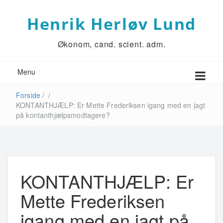
Henrik Herløv Lund
Økonom, cand. scient. adm.
Menu
Forside
/
/
KONTANTHJÆLP: Er Mette Frederiksen igang med en jagt
på kontanthjælpsmodtagere?
KONTANTHJÆLP: Er
Mette Frederiksen
igang med en jagt på