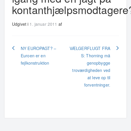
kontanthjælpsmodtagere
Udgivet i
1. januar 2011
af
Indlægsnavigation
NY EUROPAGT? –
VÆLGERFLUGT FRA
Euroen er en
S: Thorning må
fejlkonstruktion
genopbygge
troværdigheden ved
at leve op til
forventninger.