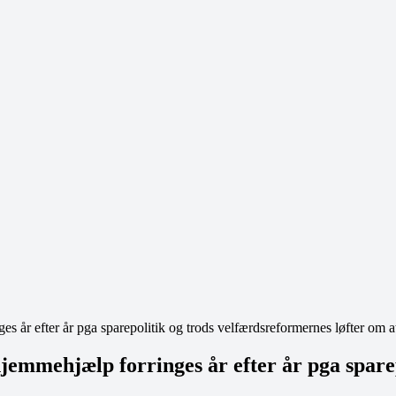
r år pga sparepolitik og trods velfærdsreformernes løfter om at f
lp forringes år efter år pga sparepoli