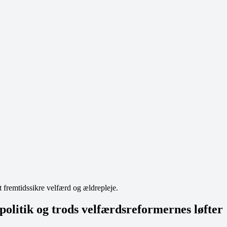
remtidssikre velfærd og ældrepleje.
tik og trods velfærdsreformernes løfter