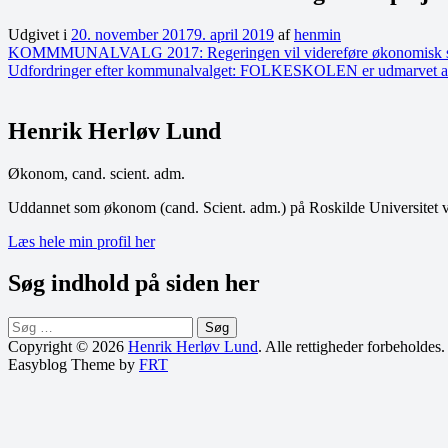
Udgivet i
20. november 2017
9. april 2019
af
henmin
Indlægsnavigation
KOMMMUNALVALG 2017: Regeringen vil videreføre økonomisk spænd
Udfordringer efter kommunalvalget: FOLKESKOLEN er udmarvet af bes
Henrik Herløv Lund
Økonom, cand. scient. adm.
Uddannet som økonom (cand. Scient. adm.) på Roskilde Universitet v
Læs hele min profil her
Søg indhold på siden her
Søg
efter:
Copyright © 2026
Henrik Herløv Lund
. Alle rettigheder forbeholdes.
Easyblog Theme by
FRT