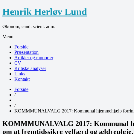
Henrik Herløv Lund
Økonom, cand. scient. adm.
Menu
Forside
Præsentation
Artikler og rapporter
CV
Kritiske analyser
Links
Kontakt
Forside
/
/
KOMMMUNALVALG 2017: Kommunal hjemmehjælp forringes år efte
KOMMMUNALVALG 2017: Kommunal hjemmehjæ
om at fremtidssikre velfærd og ældrepleje.