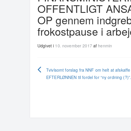
OFFENTLIGT ANS
OP gennem indgreb i
frokostpause i arbej
Udgivet i
10. november 2017
af
henmin
Indlægsnavigation
Tvivlsomt forslag fra NNF om helt at afskaffe
EFTERLØNNEN til fordel for “ny ordning (?)”