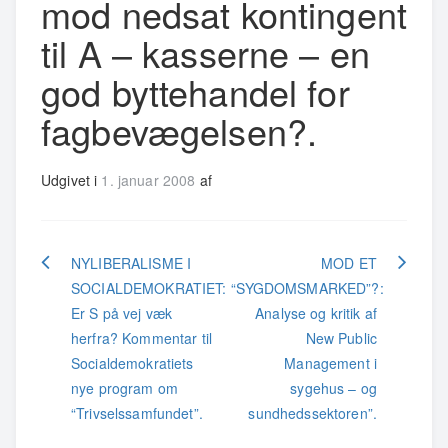
mod nedsat kontingent
til A – kasserne – en
god byttehandel for
fagbevægelsen?.
Udgivet i
1. januar 2008
af
Indlægsnavigation
NYLIBERALISME I
MOD ET
SOCIALDEMOKRATIET:
“SYGDOMSMARKED”?:
Er S på vej væk
Analyse og kritik af
herfra? Kommentar til
New Public
Socialdemokratiets
Management i
nye program om
sygehus – og
“Trivselssamfundet”.
sundhedssektoren”.