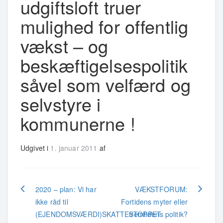
udgiftsloft truer
mulighed for offentlig
vækst – og
beskæftigelsespolitik
såvel som velfærd og
selvstyre i
kommunerne !
Udgivet i
1. januar 2011
af
Indlægsnavigation
2020 – plan: Vi har
VÆKSTFORUM:
ikke råd til
Fortidens myter eller
(EJENDOMSVÆRDI)SKATTESTOPPET
fremtidens politik?