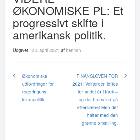
ØKONOMISKE PL: Et
progressivt skifte i
amerikansk politik.
Udgivet i
28. april 2021
af
henmin
Indlægsnavigation
Økonomiske
FINANSLOVEN FOR
udfordringer for
2021: Velfærden løftes
regeringens
for andet år i træk –
klimapolitik.
og der hales ind på
efterslæbet Men det
halter med den
grønne omstilling.